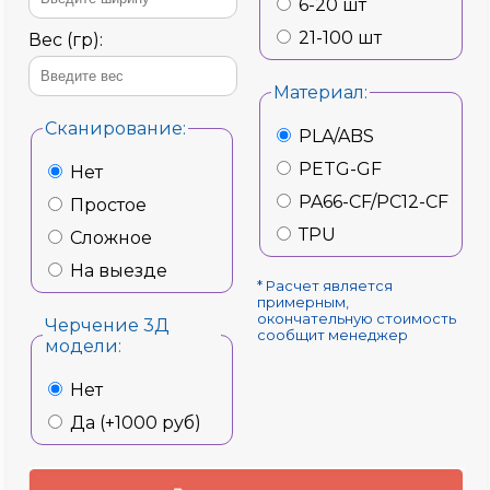
6-20 шт
21-100 шт
Вес (гр):
Материал:
Сканирование:
PLA/ABS
PETG-GF
Нет
PA66-CF/PC12-CF
Простое
ТPU
Сложное
На выезде
* Расчет является
примерным,
окончательную стоимость
Черчение 3Д
сообщит менеджер
модели:
Нет
Да (+1000 руб)